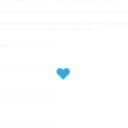
n Schlafzimmer mit Füllung aus 90% Daunen und 10% Federn. Durch den 10cm Inn
orgt mit seinem daunendichten Baumwollgewebe für ein angenehm kuschelig warm
d europäischer Normen in einem deutschen Handwerksbetrieb.
aumwolle