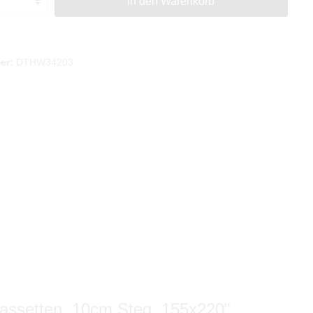
In den Warenkorb
er:
DTHW34203
assetten, 10cm Steg, 155x220"