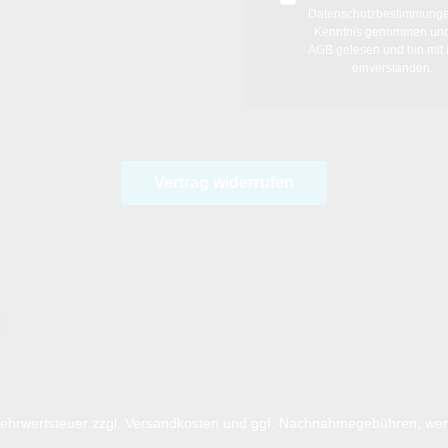
Datenschutzbestimmung
Kenntnis genommen und
AGB
gelesen und bin mit 
einverstanden.
Vertrag widerrufen
 Mehrwertsteuer zzgl.
Versandkosten
und ggf. Nachnahmegebühren, wen