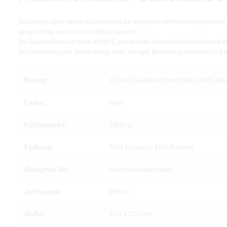
Kuschelige dicke Winterdaunendecke für den kalten Winter im ungeheizte
genau richtig wenn es mal richtig eisig wird.
Die Daunendecke ist dank NOMITE geeignet für Hausstauballergiker und s
Die Herstellung der Decke erfolgt unter strenger Beachtung deutscher un
Bezug:
100er Qualitäts-Einschütte 100% B
Farbe:
weiß
Füllgewicht:
1800 g
Füllung:
90% Daunen, 10% Federn
Geeignet für:
Hausstauballergiker
Jahreszeit:
Winter
Maße:
155 x 220 cm