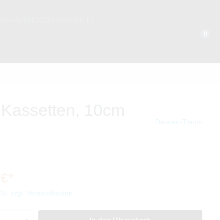
ER-JAHRESZEITEN-BETT
0
WINTERHALBJAHR
135 x 200 cm
155 x 220 cm
Kassetten, 10cm
Daunen-Traum
 €*
wSt. zzgl. Versandkosten