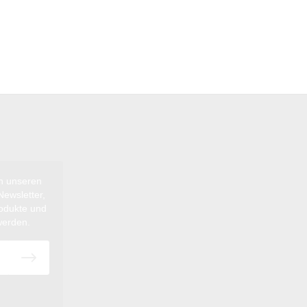
ch unseren
ewsletter,
rodukte und
werden.