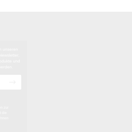
ch unseren
ewsletter,
rodukte und
werden.
en
zur
 die
ihnen