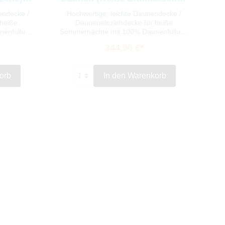
leicht
6x8, 135x200
endecke /
Hochwertige, leichte Daunendecke /
 heiße
Dauneneinziehdecke für heiße
nenfüllung
Sommernächte mit 100% Daunenfüllung
nsedaunen
hochwertiger weißer dithmarscher
344,90 €*
Gönnen Sie
Gänsedaunen und feinstem
us! Der
Daunenbatist. Gönnen Sie sich den
tigem und
100% Daunen-Luxus! Der Bezug
orb
In den Warenkorb
nd die
besteht aus hochwertigem und feinsten
sorgt dank
Daunenbatist, und die hochwertige
leichte
leichte Füllung, sorgt dank der
wicht von
einzigartig großen und stabilen
ist dank
dithmarschen Daunen für
r
außergewöhnliches Schlafklima Die
t für ein
Daunendecke ist dank NOMITE
lima. Die
geeignet für Hausstauballergiker und
gt unter
sorgt für ein angenehmes kühles
cher und
Schlafklima. Die Herstellung der Decke
 einem
erfolgt unter strenger Beachtung
rieb.
deutscher und europäischer Normen in
einem deutschen Handwerksbetrieb.