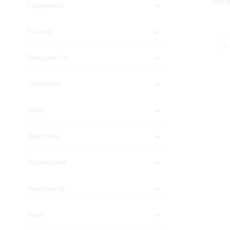
Somm
Füllgewicht
F
Daunenf
Gänsed
Füllung
Daune
100
besteh
Geeignet für
Daunen
daunend
Jahreszeit
nu
besonde
weiß
Maße
Saxony 
geeign
sor
Waschbar
Schlafk
erf
deutsc
Wärmegrad
einem
Ausführung
Preis