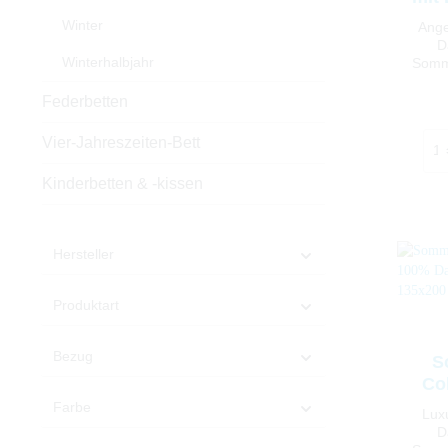
G
Winter
Ange
D
Winterhalbjahr
Somm
F
Daunenf
Federbetten
Baumw
100% D
Vier-Jahreszeiten-Bett
ist gee
sor
Kinderbetten & -kissen
Schlafk
erf
deutsc
einem
Hersteller
Produktart
Bezug
S
Co
Daun
Farbe
Lux
D