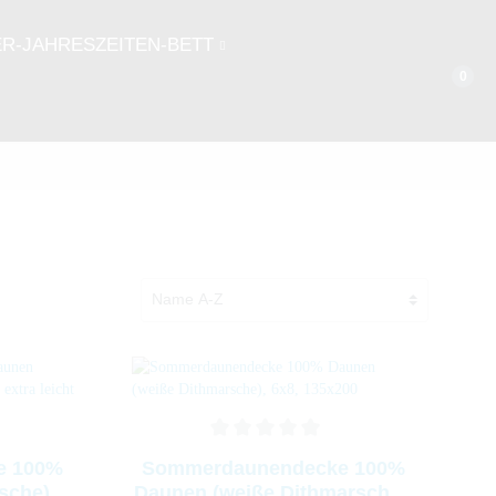
ER-JAHRESZEITEN-BETT
0
WINTERHALBJAHR
135 x 200 cm
155 x 220 cm
0%
Sommerdaunendecke 100%
sche),
Daunen (weiße Dithmarsche),