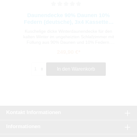
Daunendecke 90% Daunen 10%
Federn (deutsche), 3x4 Kassetten,
10cm Steg, 155x220
Kuschelige dicke Winterdaunendecke für den
kalten Winter im ungeheizten Schlafzimmer mit
Füllung aus 90% Daunen und 10% Federn.
Durch den 10cm Innensteg bietet Ihnen diese
249,90 €*
Daunendecke einen sehr hohen
Wärmekomfort, genau richtig wenn es mal
richtig eisig wird. Die Daunendecke ist dank
In den Warenkorb
NOMITE geeignet für Hausstauballergiker und
sorgt mit seinem daunendichten
Baumwollgewebe für ein angenehm kuschelig
warmes Schlafklima.Die Herstellung der Decke
erfolgt unter strenger Beachtung deutscher und
europäischer Normen in einem deutschen
Handwerksbetrieb.
Kontakt Informationen
Informationen