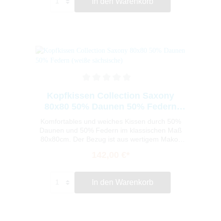
In den Warenkorb
wertig mit grün weißer Biese. Das Kissen ist für
Hausstauballergiker geeignet und bis zu 40°
waschbar.
Kopfkissen Collection Saxony
80x80 50% Daunen 50% Federn
(weiße sächsische)
Komfortables und weiches Kissen durch 50%
Daunen und 50% Federn im klassischen Maß
80x80cm. Der Bezug ist aus wertigem Mako-
Satin gefertigt und auch das Inlet besteht aus
142,00 €*
diesem feinem Material, welches durch seine
feine und dichte Struktur die Federn bestens
einschließt. Speziell und wertig mit grün weißer
In den Warenkorb
Biese. Das Kissen ist für Hausstauballergiker
geeignet und bis zu 40° waschbar.