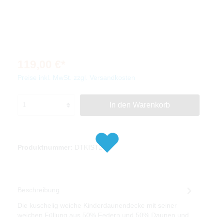
119,00 €*
Preise inkl. MwSt. zzgl. Versandkosten
In den Warenkorb
Produktnummer:
DTKIST205
Beschreibung
Die kuschelig weiche Kinderdaunendecke mit seiner
weichen Füllung aus 50% Federn und 50% Daunen und