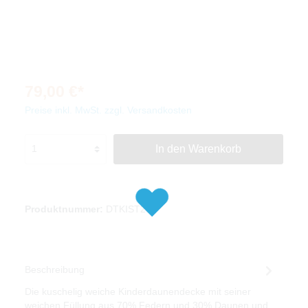
79,00 €*
Preise inkl. MwSt. zzgl. Versandkosten
In den Warenkorb
Produktnummer:
DTKIST203
Beschreibung
Die kuschelig weiche Kinderdaunendecke mit seiner
weichen Füllung aus 70% Federn und 30% Daunen und