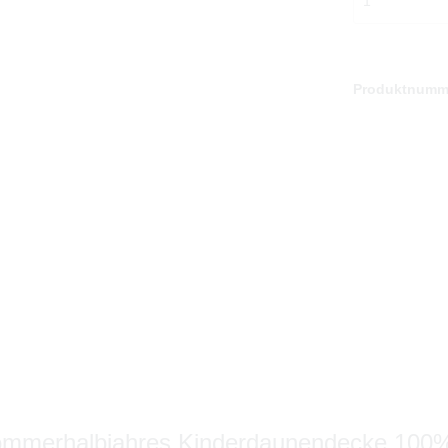
Produktnumm
Sommerhalbjahres Kinderdaunendecke 100