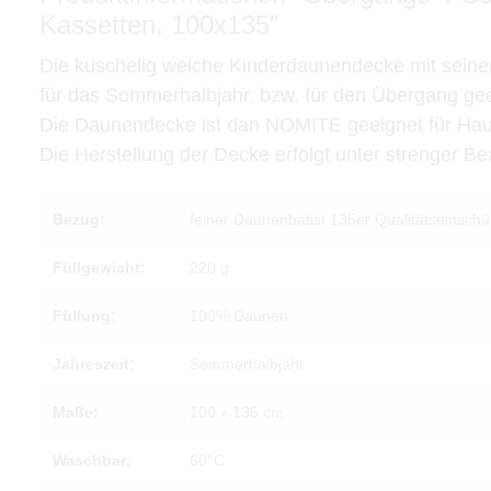
Kassetten, 100x135"
Die kuschelig weiche Kinderdaunendecke mit seine
für das Sommerhalbjahr, bzw. für den Übergang gee
Die Daunendecke ist dan NOMITE geeignet für Hau
Die Herstellung der Decke erfolgt unter strenger
Bezug:
feiner Daunenbatist 135er Qualitätseinsch
Füllgewicht:
220 g
Füllung:
100% Daunen
Jahreszeit:
Sommerhalbjahr
Maße:
100 x 135 cm
Waschbar:
60°C