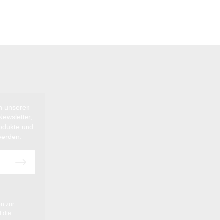
ch unseren
ewsletter,
rodukte und
werden.
en
zur
 die