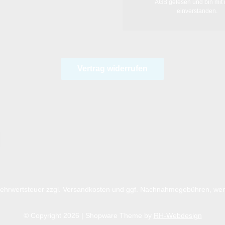
AGB
gelesen und bin mit 
einverstanden.
Vertrag widerrufen
 Mehrwertsteuer zzgl.
Versandkosten
und ggf. Nachnahmegebühren, wen
© Copyright 2026 | Shopware Theme by
RH-Webdesign