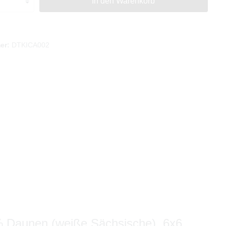
In den Warenkorb
er:
DTKICA002
% Daunen (weiße Sächsische), 6x6