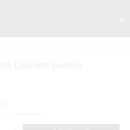
ER-JAHRESZEITEN-BETT
0
WINTERHALBJAHR
135 x 200 cm
155 x 220 cm
00% Daunen (weiße
 €*
wSt. zzgl. Versandkosten