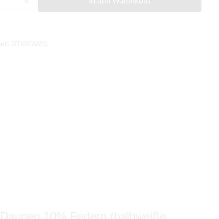
In den Warenkorb
er:
DTKICAMI1
 Daunen 10% Federn (halbweiße