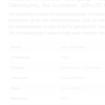
Sächsische), 4x6 Kassetten, 100x135 
Die kuschelig weiche Kinderdaunendecke mit sein
Microfaser, ist für das Sommerhalbjahr, bzw. für d
Die Daunendecke ist dan NOMITE geeignet für Hauss
Die Herstellung der Decke erfolgt unter strenger
Bezug:
feine Mikrofaser
Füllgewicht:
340 g
Füllung:
90% Daunen, 10% Federn
Jahreszeit:
Sommerhalbjahr
Maße:
100 x 135 cm
Waschbar:
60°C