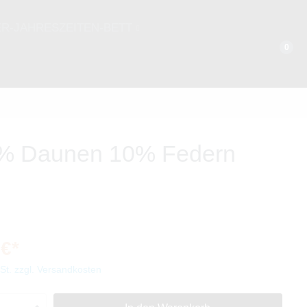
ER-JAHRESZEITEN-BETT
0
WINTERHALBJAHR
135 x 200 cm
155 x 220 cm
0% Daunen 10% Federn
 €*
wSt. zzgl. Versandkosten