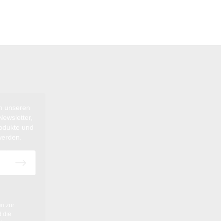
ch unseren
ewsletter,
rodukte und
werden.
en
zur
 die