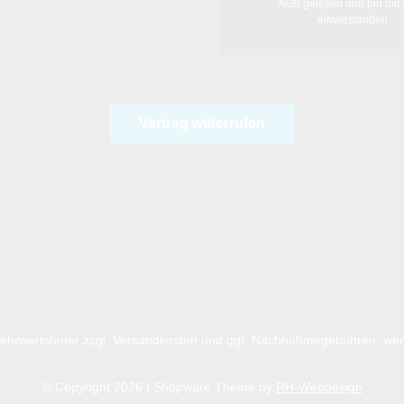
AGB
gelesen und bin mit 
einverstanden.
Vertrag widerrufen
 Mehrwertsteuer zzgl.
Versandkosten
und ggf. Nachnahmegebühren, wen
© Copyright 2026 | Shopware Theme by
RH-Webdesign