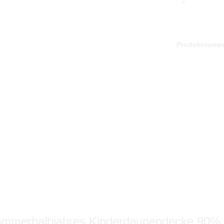
Produktnumm
Sommerhalbjahres Kinderdaunendecke 90%